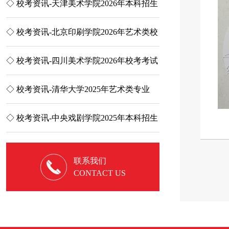
收
◇ 校考资讯-天津美术学院2026年本科招生
◇ 小里开放日 | 
简章
启......
大
◇ 校考资讯-北京印刷学院2026年艺术类校
◇ 执笔为戟，破茧
考考试大纲
第二次联合模考...
他
◇ 校考资讯-四川美术学院2026年校考考试
◇ High翻天、解
说明
夜，让你感受不一样.
高
◇ 校考资讯-清华大学2025年艺术类专业
◇ 追梦征途| 20
（美术学院）本科招...
里画室征战万人...
本
◇ 校考资讯-中央戏剧学院2025年本科招生
◇ 鲤跃龙门：小鲤
专业考试简章
小联考，用实力证..
联系我们
CONTACT US