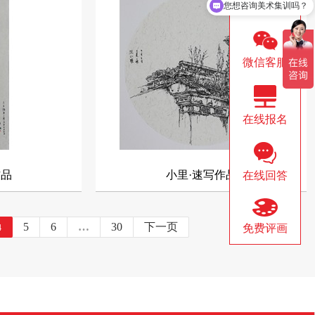
展！
◇ 小里画室祝福2024届美术生：联考必
◇ 最最最精选版
您想咨询美术集训吗？
QQ咨询
胜，梦想起航！
录-含超全高分卷
◇ 心怀皓月，致敬师恩|当教师节和中秋节
◇ 我存的不是优
微信客服
的浪漫相逢时~
美院的心
轻
◇ 小里画室教师内训 | 厉兵秣马强技能，
◇ 假如，各大艺
在线报名
蓄势待发新征程
们会聊点啥？
力
◇ 向老师致敬|小里画室祝全体教师节日快
◇ 高考美术生必看
乐
分卷汇总！
，
◇ 2019年教师节|因为有您，梦想更进一步
◇ 梦想的美院|
作品
小里·速写作品
在线回答
（评论区为老师点...
质
5
6
…
30
下一页
免费评画
4