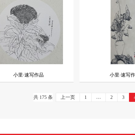
27届集训预报名正式开
◇ 诗里婺源| 小里画室2025届写生作品
成蝶| 小里画室集训校区
◇ 平安喜乐，小里画室与你温暖相伴!
压、惊悚，万圣节狂欢
◇ 小里画室狂欢派对：考前释放压力，
..
松迎接2024美术联...
24年湖北省美术小联考：小
◇ 72小时，42副作品，小里创作课堂实
Battle联考改革!
鱼征战湖北2024年美术
◇ 小里画室8月集体生日会|七彩芝麻街
小里·速写作品
小里·速写
.
缤纷青春梦！
共 175 条
上一页
1
…
2
3