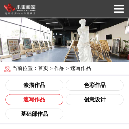
当前位置：
首页
>
作品
>
速写作品
素描作品
色彩作品
速写作品
创意设计
基础部作品