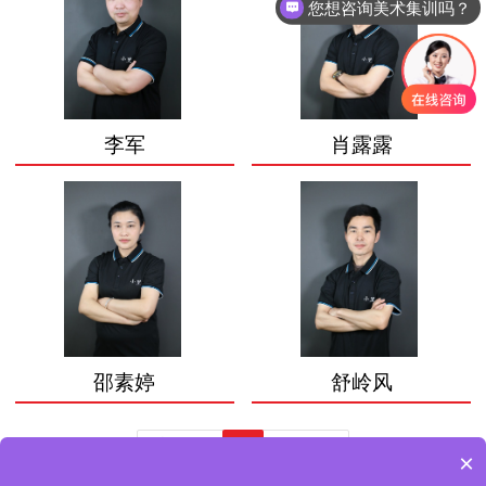
您想咨询美术集训吗？
李军
肖露露
邵素婷
舒岭风
上一页
下一页
1
×