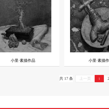
27届集训预报名正式开
◇ 诗里婺源| 小里画室2025届写生作品
成蝶| 小里画室集训校区
◇ 平安喜乐，小里画室与你温暖相伴!
压、惊悚，万圣节狂欢
◇ 小里画室狂欢派对：考前释放压力，
..
松迎接2024美术联...
24年湖北省美术小联考：小
◇ 72小时，42副作品，小里创作课堂实
Battle联考改革!
鱼征战湖北2024年美术
◇ 小里画室8月集体生日会|七彩芝麻街
小里·素描作品
小里·素描
.
缤纷青春梦！
共 17 条
上一页
1