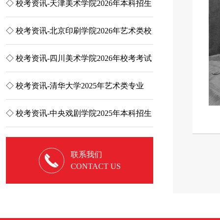
收
◇ 校考资讯-天津美术学院2026年本科招生
◇ 小里开放日 | 
简章
启......
大
◇ 校考资讯-北京印刷学院2026年艺术类校
◇ 执笔为戟，破茧
考考试大纲
第二次联合模考...
他
◇ 校考资讯-四川美术学院2026年校考考试
◇ High翻天、解
说明
夜，让你感受不一样.
高
◇ 校考资讯-清华大学2025年艺术类专业
◇ 追梦征途| 20
（美术学院）本科招...
里画室征战万人...
本
◇ 校考资讯-中央戏剧学院2025年本科招生
◇ 鲤跃龙门：小鲤
专业考试简章
小联考，用实力证..
联系我们
CONTACT US