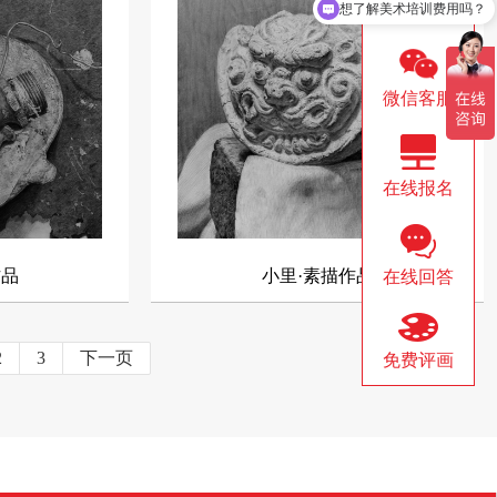
展！
◇ 小里画室祝福2024届美术生：联考必
◇ 最最最精选版
想了解美术培训费用吗？
QQ咨询
您想咨询美术集训吗？
胜，梦想起航！
录-含超全高分卷
◇ 心怀皓月，致敬师恩|当教师节和中秋节
◇ 我存的不是优
微信客服
的浪漫相逢时~
美院的心
轻
◇ 小里画室教师内训 | 厉兵秣马强技能，
◇ 假如，各大艺
在线报名
蓄势待发新征程
们会聊点啥？
力
◇ 向老师致敬|小里画室祝全体教师节日快
◇ 高考美术生必看
乐
分卷汇总！
，
◇ 2019年教师节|因为有您，梦想更进一步
◇ 梦想的美院|
作品
小里·素描作品
在线回答
（评论区为老师点...
质
2
3
下一页
免费评画