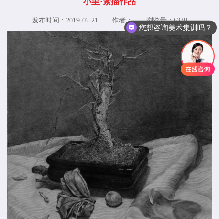
小里·素描作品
发布时间：2019-02-21 作者： 浏览量：
6330
您想咨询美术集训吗？