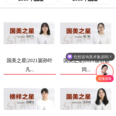
您想咨询美术集训吗？
国美之星|2021届孙叶
国美之星|2021届胡畅
凡...
同...