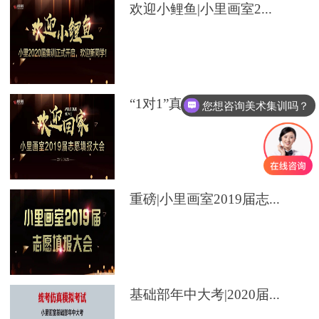
欢迎小鲤鱼|小里画室2...
“1对1”真定制|小里画...
您想咨询美术集训吗？
重磅|小里画室2019届志...
基础部年中大考|2020届...