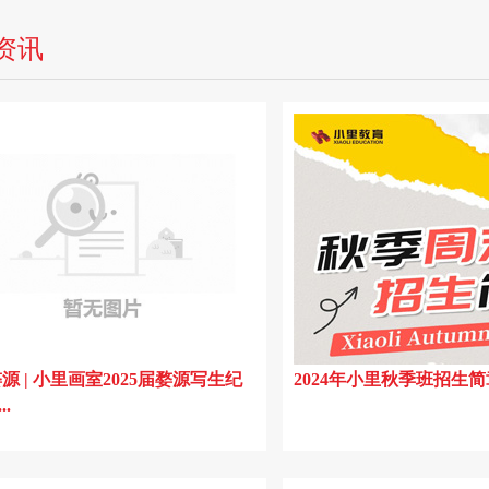
资讯
源 | 小里画室2025届婺源写生纪
2024年小里秋季班招生简
..