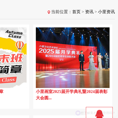
当前位置：
首页
>
资讯
>
小里资讯
章
小里画室2025届开学典礼暨2024届表彰
大会圆...