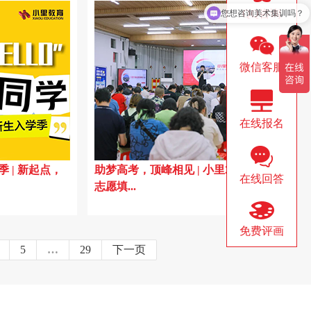
展！
◇ 小里画室祝福2024届美术生：联考必
◇ 最最最精选版
您想咨询美术集训吗？
QQ咨询
胜，梦想起航！
录-含超全高分卷
◇ 心怀皓月，致敬师恩|当教师节和中秋节
◇ 我存的不是优
微信客服
的浪漫相逢时~
美院的心
轻
◇ 小里画室教师内训 | 厉兵秣马强技能，
◇ 假如，各大艺
蓄势待发新征程
们会聊点啥？
力
◇ 向老师致敬|小里画室祝全体教师节日快
◇ 高考美术生必看
在线报名
乐
分卷汇总！
，
◇ 2019年教师节|因为有您，梦想更进一步
◇ 梦想的美院|
 | 新起点，
助梦高考，顶峰相见 | 小里2024届公益
在线回答
志愿填...
（评论区为老师点...
质
免费评画
5
…
29
下一页