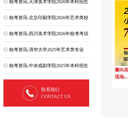
收
◇ 校考资讯-天津美术学院2026年本科招生
◇ 小里开放日 | 
简章
启......
大
◇ 校考资讯-北京印刷学院2026年艺术类校
◇ 执笔为戟，破茧
考考试大纲
第二次联合模考...
他
◇ 校考资讯-四川美术学院2026年校考考试
◇ High翻天、解
说明
夜，让你感受不一样.
高
◇ 校考资讯-清华大学2025年艺术类专业
◇ 追梦征途| 20
（美术学院）本科招...
里画室征战万人...
本
◇ 校考资讯-中央戏剧学院2025年本科招生
◇ 鲤跃龙门：小鲤
攀向高
现场...
专业考试简章
小联考，用实力证..
联系我们
CONTACT US