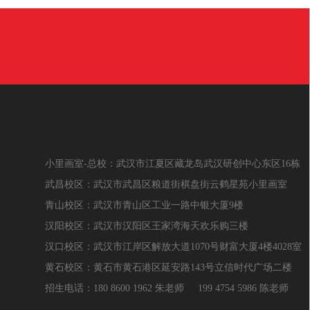
小里画室-总校：武汉市江夏区藏龙岛武汉研创中心东区16栋
武昌校区：武汉市武昌区粮道街棋盘街云鹤星苑小里画室
青山校区：武汉市青山区工业一路中银大厦9楼
汉阳校区：武汉市汉阳区王家湾海天欢乐购三楼
汉口校区：武汉市江岸区解放大道1070号财富大厦4楼4028室
黄石校区：黄石市黄石港区延安路143号立信时代广场二楼
招生电话：180 8600 1962 朱老师 199 4754 5986 陈老师