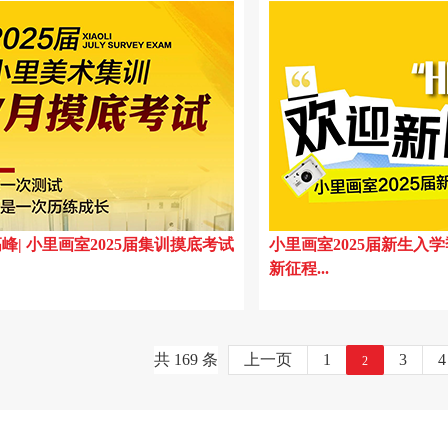
27届集训预报名正式开
◇ 诗里婺源| 小里画室2025届写生作品
成蝶| 小里画室集训校区
◇ 平安喜乐，小里画室与你温暖相伴!
压、惊悚，万圣节狂欢
◇ 小里画室狂欢派对：考前释放压力，
..
松迎接2024美术联...
24年湖北省美术小联考：小
◇ 72小时，42副作品，小里创作课堂实
Battle联考改革!
鱼征战湖北2024年美术
◇ 小里画室8月集体生日会|七彩芝麻街
峰| 小里画室2025届集训摸底考试
小里画室2025届新生入学季
新征程...
.
缤纷青春梦！
共 169 条
上一页
1
3
4
2